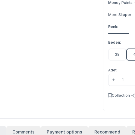
Money Points:
More
Slipper
Renk:
Beden:
38
Adet
Collection +
s
Comments
Payment options
Recommend
R