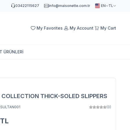
03422115627
info@maisonette.com.tr
EN
TL
My Favorites
My Account
My Cart
AT ÜRÜNLERİ
 COLLECTION THICK-SOLED SLIPPERS
:
SULTAN001
(0)
TL