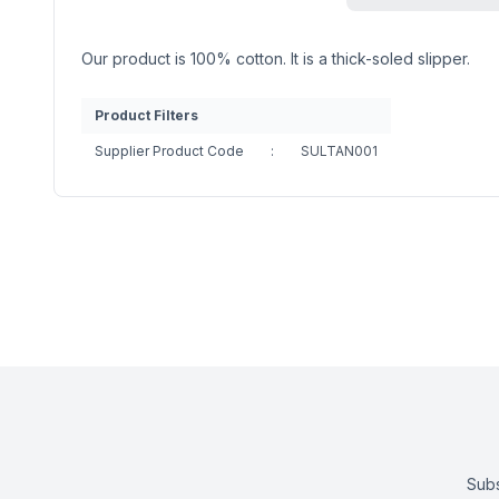
Our product is 100% cotton. It is a thick-soled slipper.
Product Filters
Supplier Product Code
:
SULTAN001
Subs