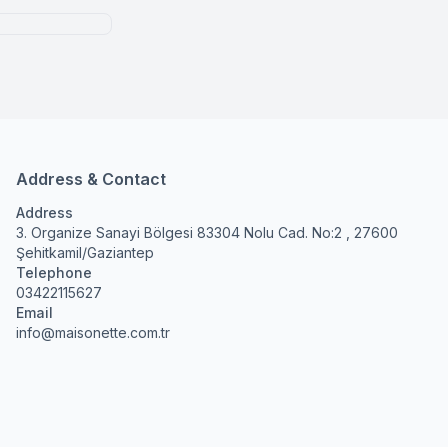
Address & Contact
Address
3. Organize Sanayi Bölgesi 83304 Nolu Cad. No:2 , 27600
Şehitkamil/Gaziantep
Telephone
03422115627
Email
info@maisonette.com.tr