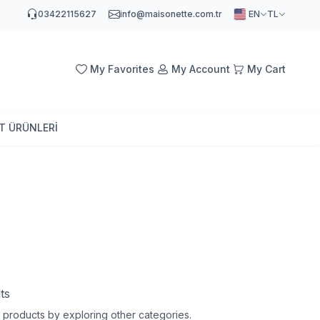
03422115627
info@maisonette.com.tr
EN
TL
My Favorites
My Account
My Cart
AT ÜRÜNLERİ
ts
er products by exploring other categories.