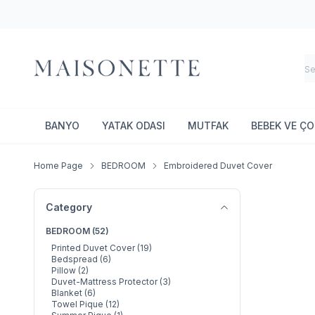
BANYO
YATAK ODASI
MUTFAK
BEBEK VE Ç
Home Page
BEDROOM
Embroidered Duvet Cover
Category
BEDROOM
(52)
Printed Duvet Cover
(19)
Bedspread
(6)
Pillow
(2)
Duvet-Mattress Protector
(3)
Blanket
(6)
Towel Pique
(12)