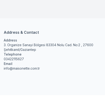
Address & Contact
Address
3. Organize Sanayi Bölgesi 83304 Nolu Cad. No:2 , 27600
Şehitkamil/Gaziantep
Telephone
03422115627
Email
info@maisonette.com.tr