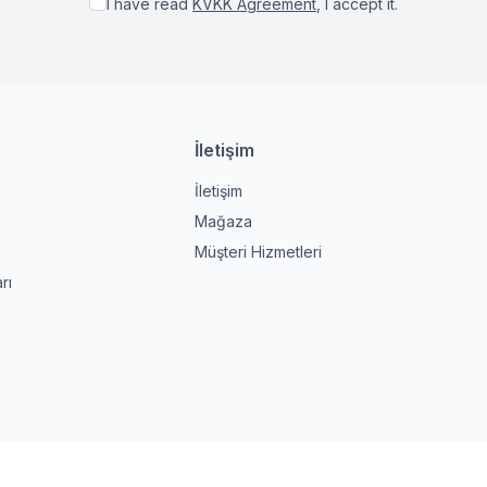
I have read
KVKK Agreement
, I accept it.
İletişim
İletişim
Mağaza
Müşteri Hizmetleri
rı