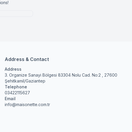
ions!
Address & Contact
Address
3. Organize Sanayi Bölgesi 83304 Nolu Cad. No:2 , 27600
Şehitkamil/Gaziantep
Telephone
03422115627
Email
info@maisonette.com.tr