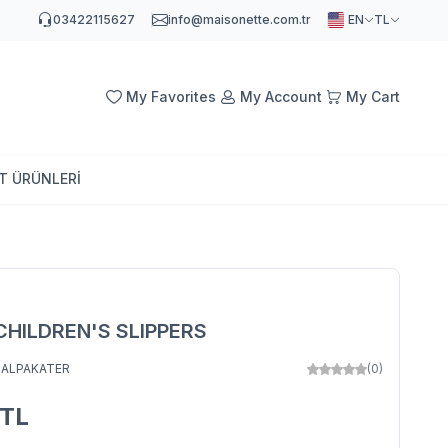
03422115627
info@maisonette.com.tr
EN
TL
My Favorites
My Account
My Cart
AT ÜRÜNLERİ
CHILDREN'S SLIPPERS
:
ALPAKATER
(0)
TL