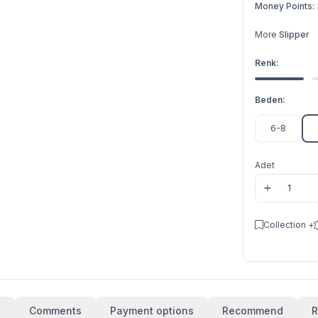
Money Points:
More
Slipper
Renk:
Beden:
6-8
Adet
Collection +
s
Comments
Payment options
Recommend
R