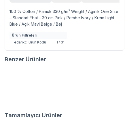
100 % Cotton / Pamuk 330 g/m² Weight / Ağırlık One Size
– Standart Ebat - 30 cm Pink / Pembe Ivory / Krem Light
Blue / Açık Mavi Beige / Bej
Ürün Filtreleri
Tedarikçi Ürün Kodu
:
T431
Benzer Ürünler
FLORRY TERLİK
LINE TERLİK
Favorilere Ekle
Favorilere Ekle
825,00
TL
825,00
TL
Tamamlayıcı Ürünler
4
8
MICRO TOUCH BORNOZ
MICRO TOUCH HAVLU