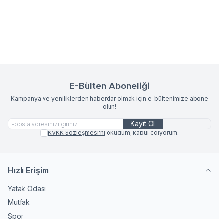
(1)
Favorilere Ekle
Favorilere Ekle
2.775,00
TL
435,00
TL
E-Bülten Aboneliği
Kampanya ve yeniliklerden haberdar olmak için e-bültenimize abone
olun!
Kayıt Ol
KVKK Sözleşmesi'ni
okudum, kabul ediyorum.
Hızlı Erişim
Yatak Odası
Mutfak
Spor