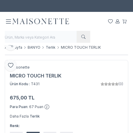
500 TL ve Üzeri Alışverişlerde Ücretsiz Kargo!
Favorilerim
Hesabım
Sepet
Paylaş
Ana Sayfa
BANYO
Terlik
MICRO TOUCH TERLIK
Favoriye Ekle
Maisonette
MICRO TOUCH TERLIK
Ürün Kodu :
T431
(0)
675,00
TL
SEPETE EKLE
Para Puan:
67
Puan
Daha Fazla
Terlik
Renk: