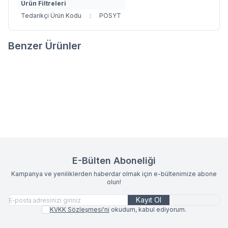
Ürün Filtreleri
Tedarikçi Ürün Kodu
:
POSYT
Benzer Ürünler
FLORRY TERLİK
LINE TERLİK
Favorilere Ekle
Favorilere Ekle
825,00
TL
825,00
TL
E-Bülten Aboneliği
Kampanya ve yeniliklerden haberdar olmak için e-bültenimize abone
olun!
Kayıt Ol
KVKK Sözleşmesi'ni
okudum, kabul ediyorum.