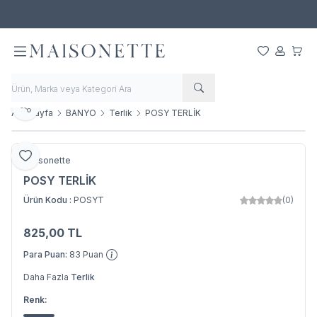
500 TL ve Üzeri Alışverişlerde Ücretsiz Kargo!
Favorilerim
Hesabım
Sepet
Paylaş
Ana Sayfa
BANYO
Terlik
POSY TERLİK
Favoriye Ekle
Maisonette
POSY TERLİK
Ürün Kodu :
POSYT
(0)
825,00
TL
SEPETE EKLE
Para Puan:
83
Puan
Daha Fazla
Terlik
Renk: