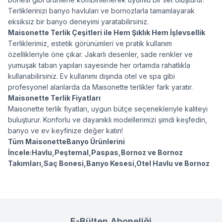
Terliklerinizi banyo havluları ve bornozlarla tamamlayarak
eksiksiz bir banyo deneyimi yaratabilirsiniz.
Maisonette Terlik Çeşitleri ile Hem Şıklık Hem İşlevsellik
Terliklerimiz, estetik görünümleri ve pratik kullanım
özellikleriyle öne çıkar. Jakarlı desenler, sade renkler ve
yumuşak taban yapıları sayesinde her ortamda rahatlıkla
kullanabilirsiniz. Ev kullanımı dışında otel ve spa gibi
profesyonel alanlarda da Maisonette terlikler fark yaratır.
Maisonette Terlik Fiyatları
Maisonette terlik fiyatları, uygun bütçe seçenekleriyle kaliteyi
buluşturur. Konforlu ve dayanıklı modellerimizi şimdi keşfedin,
banyo ve ev keyfinize değer katın!
Tüm Maisonette
Banyo Ürünlerini
İncele:
Havlu
,
Peştemal
,
Paspas
,
Bornoz ve Bornoz
Takımları
,
Saç Bonesi
,
Banyo Kesesi
,
Otel Havlu ve Bornoz
E-Bülten Aboneliği