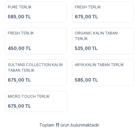
PURE TERLİK
FRESH TERLIK
Favorilere Ekle
Favorilere Ekle
585,00
TL
675,00
TL
4
5
FRESH TERLİK
ORGANIC KALIN TABAN
Favorilere Ekle
Favorilere Ekle
TERLİK
450,00
TL
525,00
TL
4
SULTANS COLLECTION KALIN
ARYA KALIN TABAN TERLİK
Favorilere Ekle
Favorilere Ekle
TABAN TERLİK
675,00
TL
585,00
TL
4
MICRO TOUCH TERLIK
Favorilere Ekle
675,00
TL
Toplam
11
ürün bulunmaktadır.