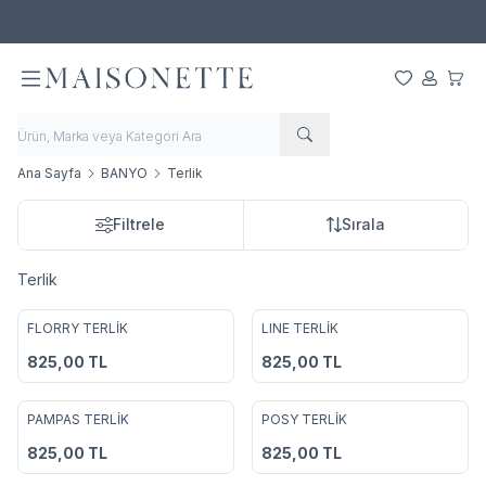
500 TL ve Üzeri Alışverişlerde Ücretsiz Kargo!
Favorilerim
Hesabım
Sepet
Ana Sayfa
BANYO
Terlik
Filtrele
Sırala
Terlik
FLORRY TERLİK
LINE TERLİK
Favorilere Ekle
Favorilere Ekle
825,00
TL
825,00
TL
PAMPAS TERLİK
POSY TERLİK
Favorilere Ekle
Favorilere Ekle
825,00
TL
825,00
TL
3
4