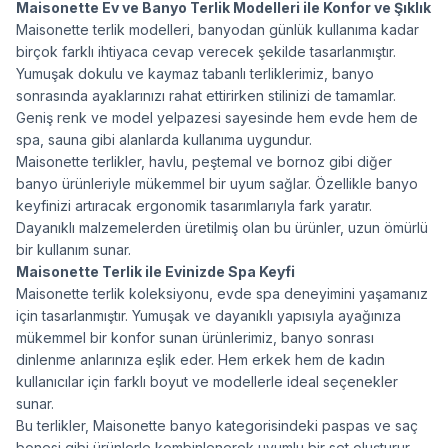
Maisonette Ev ve Banyo Terlik Modelleri ile Konfor ve Şıklık
Maisonette terlik modelleri, banyodan günlük kullanıma kadar
birçok farklı ihtiyaca cevap verecek şekilde tasarlanmıştır.
Yumuşak dokulu ve kaymaz tabanlı terliklerimiz, banyo
sonrasında ayaklarınızı rahat ettirirken stilinizi de tamamlar.
Geniş renk ve model yelpazesi sayesinde hem evde hem de
spa, sauna gibi alanlarda kullanıma uygundur.
Maisonette terlikler,
havlu
,
peştemal
ve
bornoz
gibi diğer
banyo ürünleriyle mükemmel bir uyum sağlar. Özellikle banyo
keyfinizi artıracak ergonomik tasarımlarıyla fark yaratır.
Dayanıklı malzemelerden üretilmiş olan bu ürünler, uzun ömürlü
bir kullanım sunar.
Maisonette Terlik ile Evinizde Spa Keyfi
Maisonette terlik koleksiyonu, evde spa deneyimini yaşamanız
için tasarlanmıştır. Yumuşak ve dayanıklı yapısıyla ayağınıza
mükemmel bir konfor sunan ürünlerimiz, banyo sonrası
dinlenme anlarınıza eşlik eder. Hem erkek hem de kadın
kullanıcılar için farklı boyut ve modellerle ideal seçenekler
sunar.
Bu terlikler,
Maisonette banyo
kategorisindeki
paspas
ve
saç
bonesi
gibi ürünlerle kombinlenerek uyumlu bir set oluşturur.