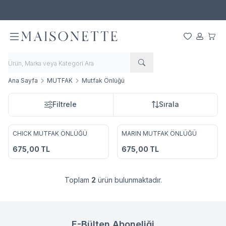
500 TL ve Üzeri Alışverişlerde Ücretsiz Kargo!
Favorilerim
Hesabım
Sepet
Ana Sayfa
MUTFAK
Mutfak Önlüğü
Filtrele
Sırala
CHICK MUTFAK ÖNLÜĞÜ
MARIN MUTFAK ÖNLÜĞÜ
Favorilere Ekle
Favorilere Ekle
675,00
TL
675,00
TL
Toplam
2
ürün bulunmaktadır.
E-Bülten Aboneliği