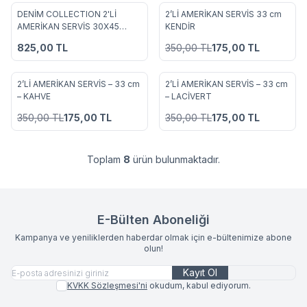
DENİM COLLECTION 2'Lİ
2’Lİ AMERİKAN SERVİS 33 cm
%
50
Favorilere Ekle
Favorilere Ekle
AMERİKAN SERVİS 30X45
KENDİR
İNDİGO
825,00
TL
350,00
TL
175,00
TL
2’Lİ AMERİKAN SERVİS – 33 cm
2’Lİ AMERİKAN SERVİS – 33 cm
%
50
%
50
Favorilere Ekle
Favorilere Ekle
– KAHVE
– LACİVERT
350,00
TL
175,00
TL
350,00
TL
175,00
TL
Toplam
8
ürün bulunmaktadır.
E-Bülten Aboneliği
Kampanya ve yeniliklerden haberdar olmak için e-bültenimize abone
olun!
Kayıt Ol
KVKK Sözleşmesi'ni
okudum, kabul ediyorum.