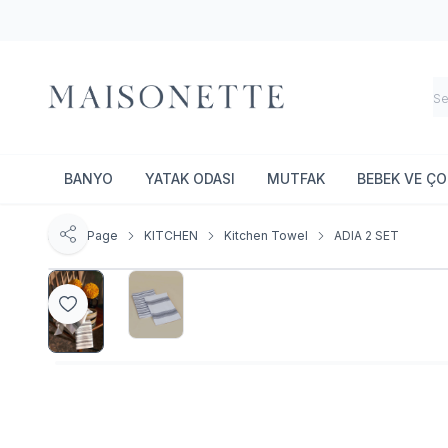
BANYO
YATAK ODASI
MUTFAK
BEBEK VE Ç
Home Page
KITCHEN
Kitchen Towel
ADIA 2 SET
Share
Add to Favorite