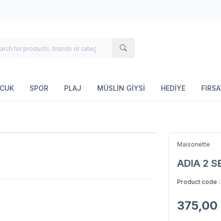
OCUK
SPOR
PLAJ
MÜSLİN GİYSİ
HEDİYE
FIRS
Maisonette
ADIA 2 S
Product code 
375,00