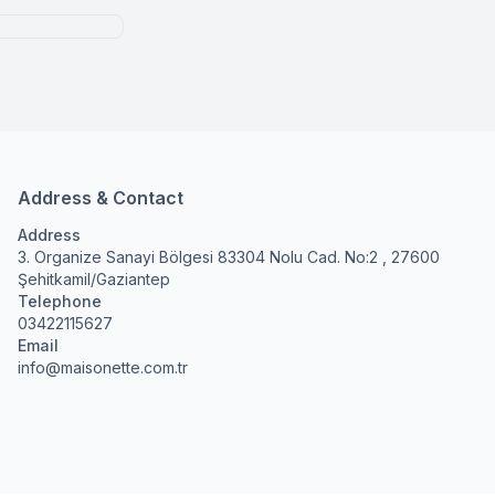
Address & Contact
Address
3. Organize Sanayi Bölgesi 83304 Nolu Cad. No:2 , 27600
Şehitkamil/Gaziantep
Telephone
03422115627
Email
info@maisonette.com.tr