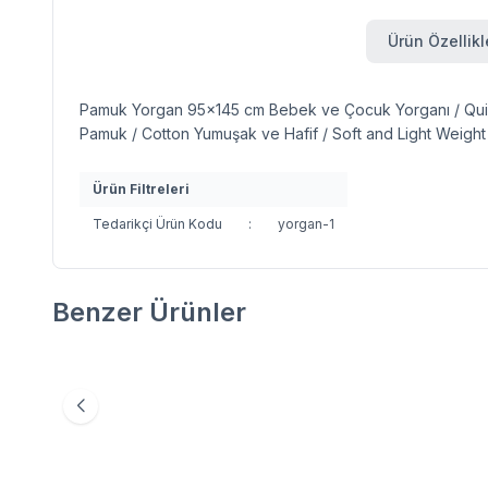
Ürün Özellikl
Pamuk Yorgan 95x145 cm Bebek ve Çocuk Yorganı / Quilt f
Pamuk / Cotton Yumuşak ve Hafif / Soft and Light Weig
Ürün Filtreleri
Tedarikçi Ürün Kodu
:
yorgan-1
Benzer Ürünler
YASTIK PAMUK 35X45 KREM/IVORY
Favorilere Ekle
1.335,00
TL