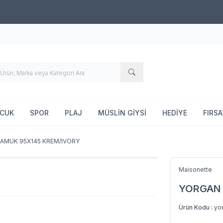
500 TL ve Üzeri Alışverişlerde Ücretsiz Kargo!
OCUK
SPOR
PLAJ
MÜSLİN GİYSİ
HEDİYE
FIRS
AMUK 95X145 KREM/IVORY
Maisonette
YORGAN 
Ürün Kodu :
yo