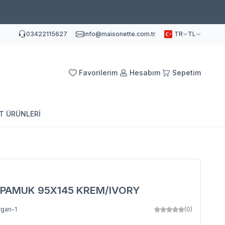
03422115627
info@maisonette.com.tr
TR
TL
Favorilerim
Hesabım
Sepetim
AT ÜRÜNLERİ
PAMUK 95X145 KREM/IVORY
rgan-1
(0)