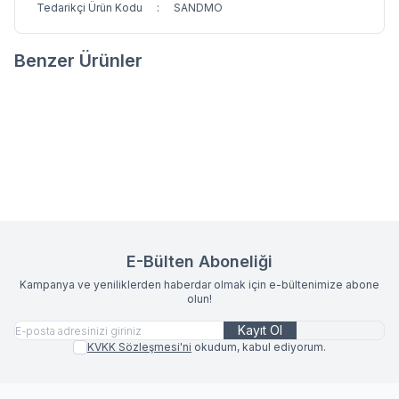
Tedarikçi Ürün Kodu
:
SANDMO
Benzer Ürünler
3
3
ZENITH MASA ÖRTÜSÜ
AURA MASA ÖRTÜSÜ
Favorilere Ekle
Favorilere Ekle
850,00
TL
1.125,00
TL
E-Bülten Aboneliği
Kampanya ve yeniliklerden haberdar olmak için e-bültenimize abone
olun!
Kayıt Ol
KVKK Sözleşmesi'ni
okudum, kabul ediyorum.