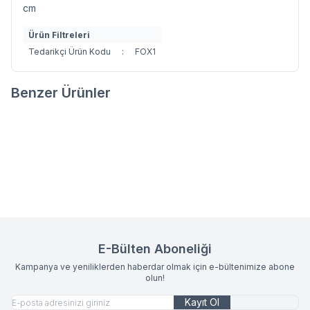
cm
Ürün Filtreleri
Tedarikçi Ürün Kodu
:
FOX1
Benzer Ürünler
MAGICAL ÇOCUK NEVRESİM
ROAR ÇOCUK NEVRESİM TAKIMI
Favorilere Ekle
Favorilere Ekle
TAKIMI 100X150 RENKLİ
100X150 BEYAZ
3.585,00
TL
3.585,00
TL
E-Bülten Aboneliği
Kampanya ve yeniliklerden haberdar olmak için e-bültenimize abone
olun!
Kayıt Ol