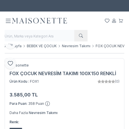
500 TL ve Üzeri Alışverişlerde Ücretsiz Kargo!
Favorilerim
Hesabım
Sepet
Paylaş
Ana Sayfa
BEBEK VE ÇOCUK
Nevresim Takımı
FOX ÇOCUK NEVRES
Favoriye Ekle
Maisonette
FOX ÇOCUK NEVRESİM TAKIMI 100X150 RENKLİ
Ürün Kodu :
FOX1
(0)
3.585,00
TL
SEPETE EKLE
Para Puan:
358
Puan
Daha Fazla
Nevresim Takımı
Renk: