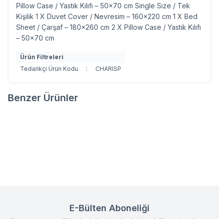
Pillow Case / Yastık Kılıfı – 50x70 cm Single Size / Tek
Kişilik 1 X Duvet Cover / Nevresim – 160x220 cm 1 X Bed
Sheet / Çarşaf – 180x260 cm 2 X Pillow Case / Yastık Kılıfı
– 50x70 cm
Ürün Filtreleri
Tedarikçi Ürün Kodu
:
CHARISP
Benzer Ürünler
IRIS NEVRESİM TAKIMI
PEARL NEVRESİM TAKIMI
Favorilere Ekle
Favorilere Ekle
6.135,00
TL
6.135,00
TL
E-Bülten Aboneliği