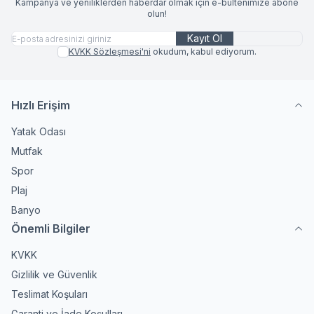
Kampanya ve yeniliklerden haberdar olmak için e-bültenimize abone
olun!
Kayıt Ol
KVKK Sözleşmesi'ni
okudum, kabul ediyorum.
Hızlı Erişim
Yatak Odası
Mutfak
Spor
Plaj
Banyo
Önemli Bilgiler
KVKK
Gizlilik ve Güvenlik
Teslimat Koşuları
Garanti ve İade Koşulları