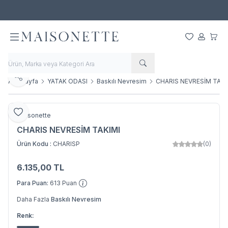
500 TL ve Üzeri Alışverişlerde Ücretsiz Kargo!
Favorilerim
Hesabım
Sepet
Paylaş
Ana Sayfa
YATAK ODASI
Baskılı Nevresim
CHARIS NEVRESİM TAKI
Favoriye Ekle
Maisonette
CHARIS NEVRESİM TAKIMI
Ürün Kodu :
CHARISP
(0)
6.135,00
TL
SEPETE EKLE
Para Puan:
613
Puan
Daha Fazla
Baskılı Nevresim
Renk: