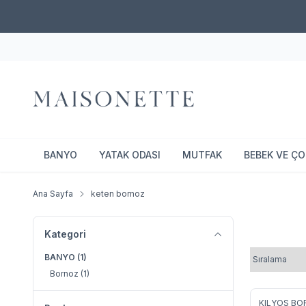
BANYO
YATAK ODASI
MUTFAK
BEBEK VE Ç
Ana Sayfa
keten bornoz
Kategori
BANYO
(1)
Bornoz
(1)
KILYOS B