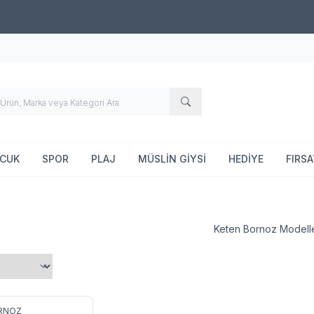
500 TL ve Üzeri Alışverişlerde Ücretsiz Kargo!
OCUK
SPOR
PLAJ
MÜSLİN GİYSİ
HEDİYE
FIRS
Keten Bornoz Modelle
4
ORNOZ