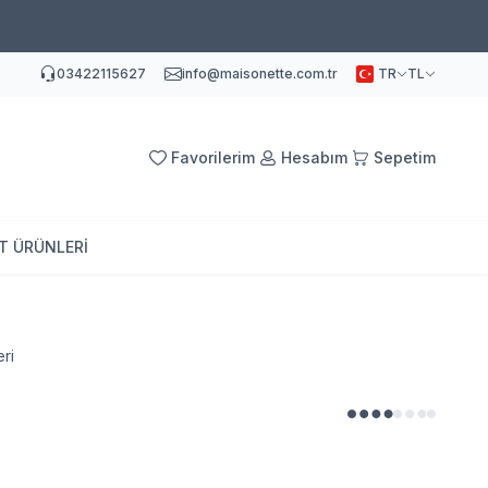
03422115627
info@maisonette.com.tr
TR
TL
Favorilerim
Hesabım
Sepetim
AT ÜRÜNLERİ
ri