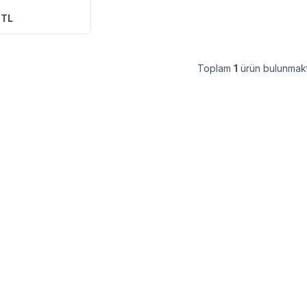
re Ekle
TL
Toplam
1
ürün bulunmakt