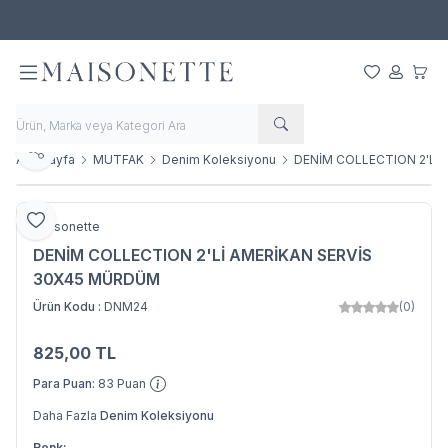
500 TL ve Üzeri Alışverişlerde Ücretsiz Kargo!
Favorilerim
Hesabım
Sepet
Paylaş
Ana Sayfa
MUTFAK
Denim Koleksiyonu
DENİM COLLECTION 2'Lİ
Favoriye Ekle
Maisonette
DENİM COLLECTION 2'Lİ AMERİKAN SERVİS
30X45 MÜRDÜM
Ürün Kodu :
DNM24
(0)
825,00
TL
SEPETE EKLE
Para Puan:
83
Puan
Daha Fazla
Denim Koleksiyonu
Renk: