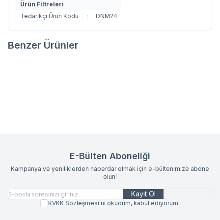
Ürün Filtreleri
Tedarikçi Ürün Kodu
:
DNM24
Benzer Ürünler
DENİM COLLECTION RUNNER
DENİM COLLECTION 2'Lİ
Favorilere Ekle
Favorilere Ekle
40X140 YEŞİL
AMERİKAN SERVİS 30X45 YEŞİL
585,00
TL
825,00
TL
E-Bülten Aboneliği
Kampanya ve yeniliklerden haberdar olmak için e-bültenimize abone
olun!
Kayıt Ol
KVKK Sözleşmesi'ni
okudum, kabul ediyorum.