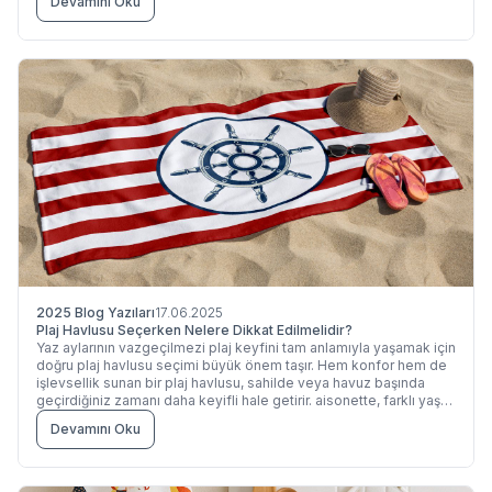
Devamını Oku
2025 Blog Yazıları
17.06.2025
Plaj Havlusu Seçerken Nelere Dikkat Edilmelidir?
Yaz aylarının vazgeçilmezi plaj keyfini tam anlamıyla yaşamak için
doğru plaj havlusu seçimi büyük önem taşır. Hem konfor hem de
işlevsellik sunan bir plaj havlusu, sahilde veya havuz başında
geçirdiğiniz zamanı daha keyifli hale getirir. aisonette, farklı yaş
gruplarına ve zevklere hitap eden plaj
Devamını Oku
havlusu koleksiyonuyla yaz alışverişinizi