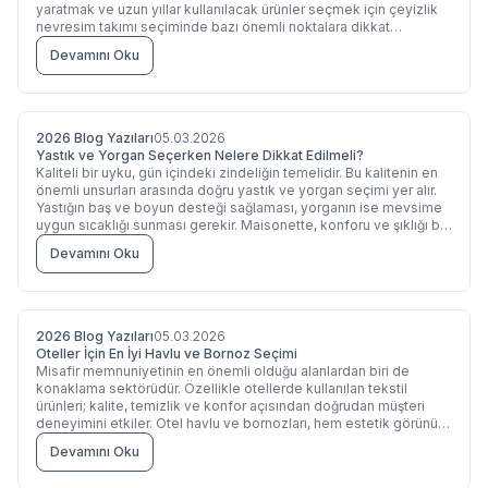
yaratmak ve uzun yıllar kullanılacak ürünler seçmek için çeyizlik
nevresim takımı seçiminde bazı önemli noktalara dikkat
edilmelidir. Hem işçilik kalitesi hem de kumaş türü, bu seçim
Devamını Oku
sürecinde belirleyici olur. Maisonette, zarif detaylarla süslenmiş
çeyizlik nevresim takımları ile yatak odalarına zarafet ve kalite
katıyor.
2026 Blog Yazıları
05.03.2026
Yastık ve Yorgan Seçerken Nelere Dikkat Edilmeli?
Kaliteli bir uyku, gün içindeki zindeliğin temelidir. Bu kalitenin en
önemli unsurları arasında doğru yastık ve yorgan seçimi yer alır.
Yastığın baş ve boyun desteği sağlaması, yorganın ise mevsime
uygun sıcaklığı sunması gerekir. Maisonette, konforu ve şıklığı bir
araya getiren yastık ve yorgan çeşitleriyle her ihtiyaca uygun
Devamını Oku
çözümler sunar.
2026 Blog Yazıları
05.03.2026
Oteller İçin En İyi Havlu ve Bornoz Seçimi
Misafir memnuniyetinin en önemli olduğu alanlardan biri de
konaklama sektörüdür. Özellikle otellerde kullanılan tekstil
ürünleri; kalite, temizlik ve konfor açısından doğrudan müşteri
deneyimini etkiler. Otel havlu ve bornozları, hem estetik görünüm
sunmalı hem de yoğun kullanıma dayanıklı olmalıdır.
Devamını Oku
Maisonette’in otel havlu ve bornoz koleksiyonu, bu alanda ihtiyaç
duyulan tüm detayları bir araya getirerek profesyonel çözümler