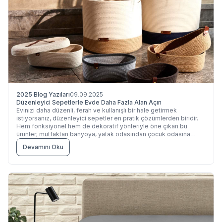
2025 Blog Yazıları
09.09.2025
Düzenleyici Sepetlerle Evde Daha Fazla Alan Açın
Evinizi daha düzenli, ferah ve kullanışlı bir hale getirmek
istiyorsanız, düzenleyici sepetler en pratik çözümlerden biridir.
Hem fonksiyonel hem de dekoratif yönleriyle öne çıkan bu
ürünler; mutfaktan banyoya, yatak odasından çocuk odasına
kadar evin birçok alanında size yardımcı olur. Dağınıklığı
Devamını Oku
toparlayarak mekânlarda daha fazla alan yaratır, aynı zamanda
evinizin estetik bütünlüğünü tamamlar.