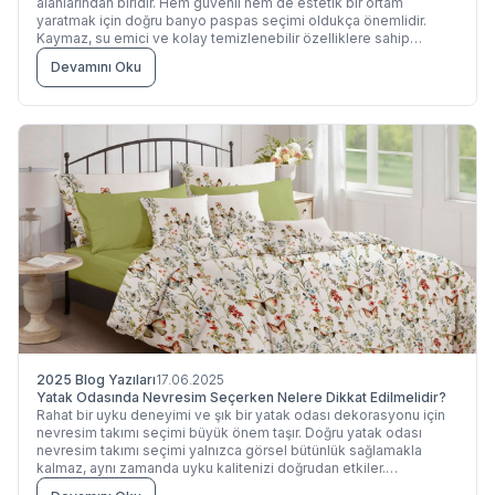
alanlarından biridir. Hem güvenli hem de estetik bir ortam
yaratmak için doğru banyo paspas seçimi oldukça önemlidir.
Kaymaz, su emici ve kolay temizlenebilir özelliklere sahip
paspaslar, banyonuza konfor kazandırırken aynı zamanda
Devamını Oku
2025 Blog Yazıları
17.06.2025
Yatak Odasında Nevresim Seçerken Nelere Dikkat Edilmelidir?
Rahat bir uyku deneyimi ve şık bir yatak odası dekorasyonu için
nevresim takımı seçimi büyük önem taşır. Doğru yatak odası
nevresim takımı seçimi yalnızca görsel bütünlük sağlamakla
kalmaz, aynı zamanda uyku kalitenizi doğrudan etkiler.
Maisonette olarak