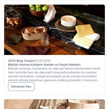
sunar.
2025 Blog Yazıları
09.09.2025
Mutfak Havlusu Kullanım Alanları ve Seçim Rehberi
Mutfak havluları, mutfakların en işlevsel tekstil ürünlerinden biridir.
Hem temizlik hem de dekoratif amaçlarla kullanılan bu havlular;
yemek hazırlarken, bulaşık kurularken ya da sofrayı hazırlarken
elinizin altında bulunması gereken pratik parçalardır. Fonksiyonel
olmanın ötesinde, desenleri ve dokusuyla mutfağın genel
Devamını Oku
estetiğine katkıda bulunurlar.