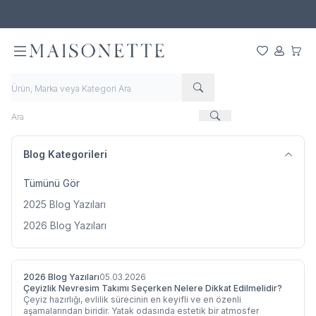
500 TL ve Üzeri Alışverişlerde Ücretsiz Kargo!
Favorilerim
Hesabım
Sepet
Blog Kategorileri
Tümünü Gör
2025 Blog Yazıları
2026 Blog Yazıları
2026 Blog Yazıları
05.03.2026
Çeyizlik Nevresim Takımı Seçerken Nelere Dikkat Edilmelidir?
Çeyiz hazırlığı, evlilik sürecinin en keyifli ve en özenli
aşamalarından biridir. Yatak odasında estetik bir atmosfer