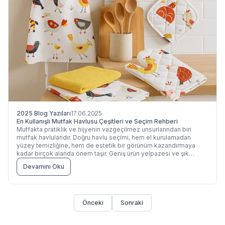
2025 Blog Yazıları
17.06.2025
En Kullanışlı Mutfak Havlusu Çeşitleri ve Seçim Rehberi
Mutfakta pratiklik ve hijyenin vazgeçilmez unsurlarından biri
mutfak havlularıdır. Doğru havlu seçimi, hem el kurulamadan
yüzey temizliğine, hem de estetik bir görünüm kazandırmaya
kadar birçok alanda önem taşır. Geniş ürün yelpazesi ve şık
tasarımlarıyla Maisonette mutfak havlusu modelleri, hem işlevsel
Devamını Oku
hem de dekoratif açıdan fark yaratır.
Önceki
Sonraki