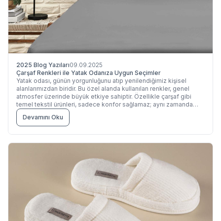
2025 Blog Yazıları
09.09.2025
Çarşaf Renkleri ile Yatak Odanıza Uygun Seçimler
Yatak odası, günün yorgunluğunu atıp yenilendiğimiz kişisel
alanlarımızdan biridir. Bu özel alanda kullanılan renkler, genel
atmosfer üzerinde büyük etkiye sahiptir. Özellikle çarşaf gibi
temel tekstil ürünleri, sadece konfor sağlamaz; aynı zamanda
dekoratif bir bütünlüğün de parçasıdır. Doğru çarşaf rengi
Devamını Oku
seçimiyle yatak odanızda dingin, enerjik ya da romantik bir
atmosfer yaratabilirsiniz.