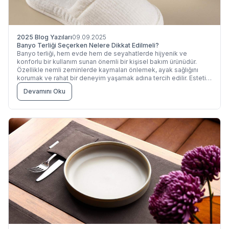
2025 Blog Yazıları
09.09.2025
Banyo Terliği Seçerken Nelere Dikkat Edilmeli?
Banyo terliği, hem evde hem de seyahatlerde hijyenik ve
konforlu bir kullanım sunan önemli bir kişisel bakım ürünüdür.
Özellikle nemli zeminlerde kaymaları önlemek, ayak sağlığını
korumak ve rahat bir deneyim yaşamak adına tercih edilir. Estetik
açıdan da banyo tekstiliyle uyum sağlayan terlikler, banyolarda
Devamını Oku
tamamlayıcı bir unsur olarak öne çıkar.