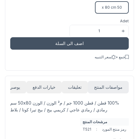
50 x 80 cm
Adet
اضف الى السلة
جمع +
سعر التنبيه
مواصفات المنتج
تعليقات
خيارات الدفع
يوصي
100% قطن / قطن 1000 جم / م² الوزن / الوزن 50x80 سم
رمادي / رمادي عاجي / كريمي بيج / بيج تيرا كوتا / بلاط
مرشحات المنتج
رمز منتج المورد
:
T521