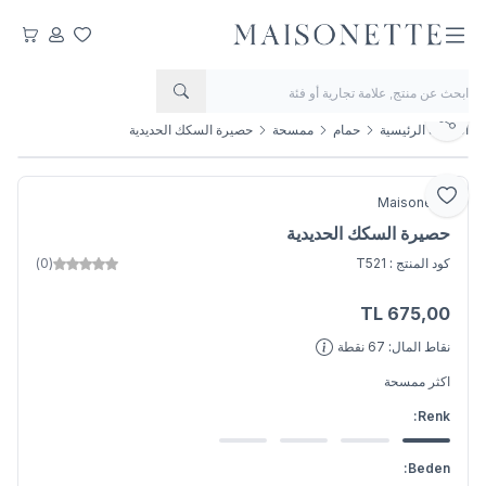
مفضلتي
حسابي
عربتي
يشارك
الصفحة الرئيسية
حمام
ممسحة
حصيرة السكك الحديدية
أضف إلى المفضلة
Maisonette
حصيرة السكك الحديدية
كود المنتج :
T521
(0)
TL
675,00
اضف الى السلة
نقاط المال:
67
نقطة
اكثر
ممسحة
Renk:
Beden: