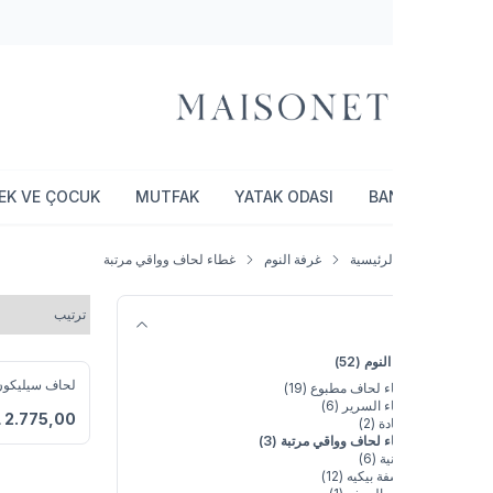
SPOR
BEBEK VE ÇOCUK
MUTFAK
YATAK ODASI
BA
لرئيسية
غرفة النوم
غطاء لحاف وواقي مرتبة
النوم
(52)
لحاف سيليكون 155×215 أبيض
ء لحاف مطبوع
(19)
أضف إلى المفضلة
ء السرير
(6)
TL
2.775,00
دة
(2)
 لحاف وواقي مرتبة
(3)
ية
(6)
ة بيكيه
(12)