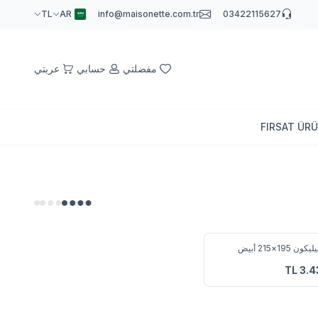
TL
AR
info@maisonette.com.tr
03422
مفضلتي
حسابي
عربتي