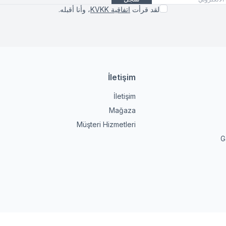
لقد قرأت
اتفاقية KVKK
، وأنا أقبله.
İletişim
العنوان والا
عنوان
İletişim
2 , 27600
Mağaza
l/Gaziantep
Müşteri Hizmetleri
هاتف
3422115627
بريد إلكتروني
ette.com.tr