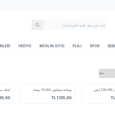
115627
FIRSAT ÜRÜNLERİ
HEDİYE
MÜSLİN GİYSİ
PLAJ
وسادة سيليكون 50×70 بيضاء
لحاف سيليكون 195×215 أبيض
أضف إلى المفضلة
أضف إلى المفضلة
TL
3.435,00
TL
1.125,00