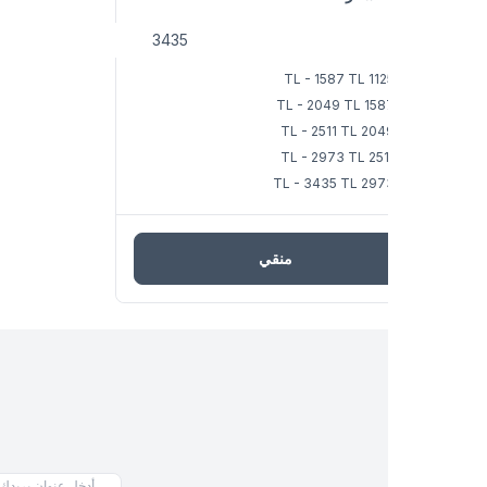
1125 TL - 15
1587 TL - 204
2049 TL - 251
2511 TL - 29
2973 TL - 343
منقي
اشترك في النش