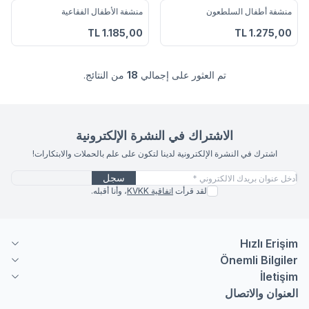
منشفة أطفال السلطعون
منشفة الأطفال الفقاعية
أضف إلى المفضلة
أضف إلى المفضلة
TL
1.185,00
TL
1.275,00
تم العثور على إجمالي
18
من النتائج.
الاشتراك في النشرة الإلكترونية
اشترك في النشرة الإلكترونية لدينا لتكون على علم بالحملات والابتكارات!
سجل
لقد قرأت
اتفاقية KVKK
، وأنا أقبله.
Hızlı Erişim
Önemli Bilgiler
İletişim
العنوان والاتصال