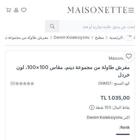
مفضلتي
حسابي
عربتي
يشارك
الصفحة الرئيسية
مطبخ
Denim Koleksiyonu
مفرش طاولة من مجموعة دينم، مقاس 100×100،
أضف إلى المفضلة
Maisonette
مفرش طاولة من مجموعة دينم، مقاس 100×100، لون
خردل
كود المنتج :
DNM21
(0)
TL
1.035,00
اضف الى السلة
نقاط المال:
103
نقطة
اكثر
Denim Koleksiyonu
Renk: