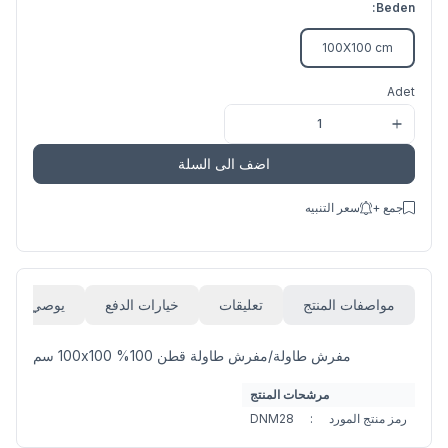
Beden:
100X100 cm
Adet
اضف الى السلة
جمع +
سعر التنبيه
مواصفات المنتج
تعليقات
خيارات الدفع
يوصي
مفرش طاولة/مفرش طاولة قطن 100% 100x100 سم
مرشحات المنتج
رمز منتج المورد
:
DNM28