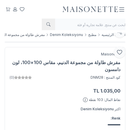
مفضلتي
حسابي
عربتي
يشارك
الصفحة الرئيسية
مطبخ
Denim Koleksiyonu
مفرش طاولة من مجموعة الدنيم، مقاس 100×100
أضف إلى المفضلة
Maisonette
مفرش طاولة من مجموعة الدنيم، مقاس 100×100، لون
دامسون
كود المنتج :
DNM28
(0)
TL
1.035,00
اضف الى السلة
نقاط المال:
103
نقطة
اكثر
Denim Koleksiyonu
Renk: