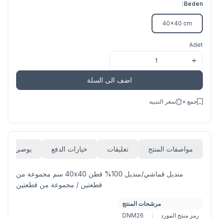
Beden:
40x40 cm
Adet
اضف الى السلة
جمع +
سعر التنبيه
مواصفات المنتج
تعليقات
خيارات الدفع
يوصي
منديل قماشي/منديل 100% قطن 40x40 سم مجموعة من
قطعتين / مجموعة من قطعتين
مرشحات المنتج
رمز منتج المورد
:
DNM26