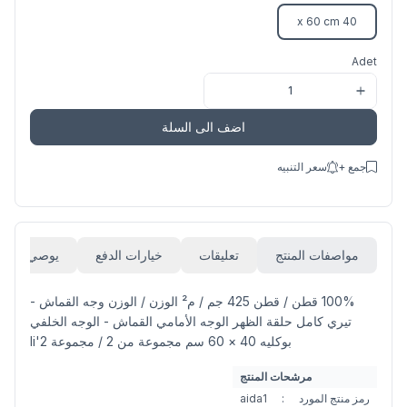
40 x 60 cm
Adet
اضف الى السلة
جمع +
سعر التنبيه
مواصفات المنتج
تعليقات
خيارات الدفع
يوصي
100% قطن / قطن 425 جم / م² الوزن / الوزن وجه القماش -
تيري كامل حلقة الظهر الوجه الأمامي القماش - الوجه الخلفي
بوكليه 40 × 60 سم مجموعة من 2 / مجموعة 2'li
مرشحات المنتج
رمز منتج المورد
:
aida1