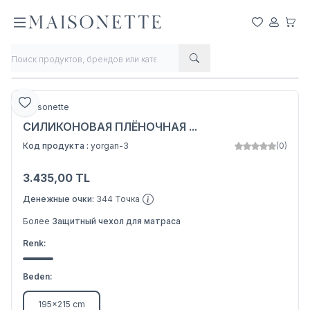
Мои Любим
Мой Сче
Моя 
Делиться
Добавить в любимое
Maisonette
СИЛИКОНОВАЯ ПЛЁНОЧНАЯ ...
Код продукта :
yorgan-3
(0)
3.435,00
TL
Добавить в корзину
Денежные очки:
344
Точка
Более
Защитный чехол для матраса
Renk:
Beden:
195x215 cm