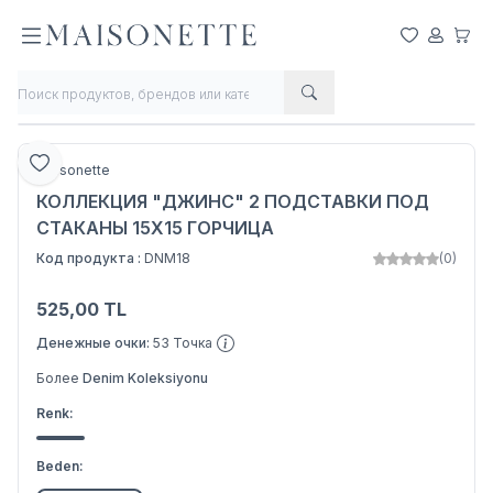
Мои Любим
Мой Сче
Моя 
Делиться
Добавить в любимое
Maisonette
КОЛЛЕКЦИЯ "ДЖИНС" 2 ПОДСТАВКИ ПОД
СТАКАНЫ 15X15 ГОРЧИЦА
Код продукта :
DNM18
(0)
525,00
TL
Добавить в корзину
Денежные очки:
53
Точка
Более
Denim Koleksiyonu
Renk:
Beden: