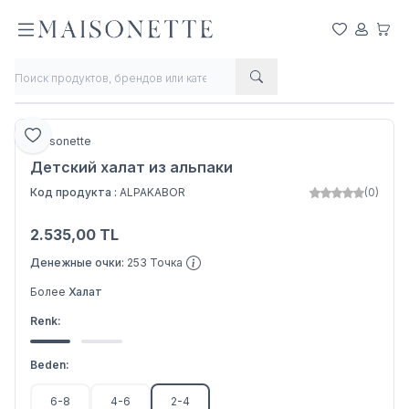
Мои Любим
Мой Сче
Моя 
Делиться
Добавить в любимое
Maisonette
Детский халат из альпаки
Код продукта :
ALPAKABOR
(0)
2.535,00
TL
Добавить в корзину
Денежные очки:
253
Точка
Более
Халат
Renk:
Beden:
6-8
4-6
2-4