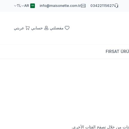
TL
AR
info@maisonette.com.tr
03422
مفضلتي
حسابي
عربتي
فح الفئات الأخرى.